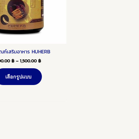
may
be
chosen
on
the
product
ัณฑ์เสริมอาหาร HUHERB
page
90.00
฿
–
1,500.00
฿
เลือกรูปแบบ