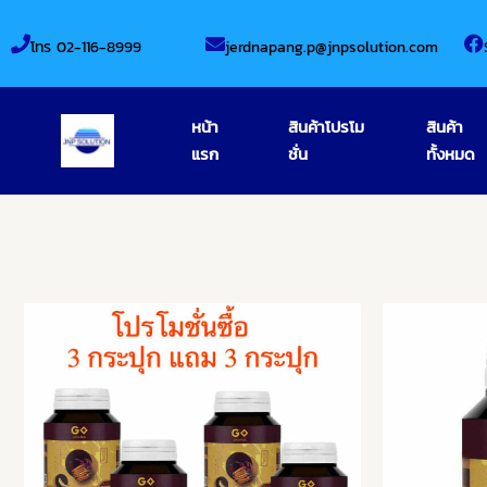
Skip
to
โทร 02-116-8999
jerdnapang.p@jnpsolution.com
content
หน้า
สินค้าโปรโม
สินค้า
แรก
ชั่น
ทั้งหมด