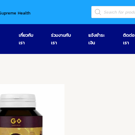
Products
search
Supreme Health
เกี่ยวกับ
ร่วมงานกับ
แจ้งชำระ
ติดต่อ
เรา
เรา
เงิน
เรา
Price
This
range:
product
990.00 ฿
has
through
1,500.00 ฿
multiple
variants.
The
options