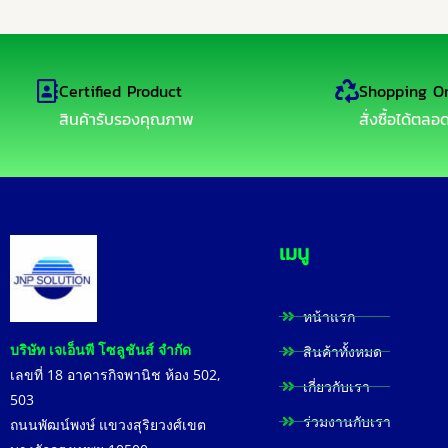
Certified Product
Shopping On
สินค้ารับรองคุณภาพ
สั่งซื้อได้ตล
เมนู
หน้าแรก
บริษัท เจเอ็นพี โซลูชันส์ จำกัด
สินค้าทั้งหมด
เลขที่
18
อาคารกิจพานิช ห้อง
502,
เกี่ยวกับเรา
503
ร่วมงานกับเรา
ถนนพัฒน์พงษ์ แขวงสุริยวงศ์เขต