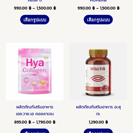
the
the
990.00
฿
–
1,500.00
฿
990.00
฿
–
1,500.00
฿
product
product
เลือกรูปแบบ
เลือกรูปแบบ
page
page
Price
This
This
range:
product
product
895.00 ฿
has
has
through
1,790.00 ฿
multiple
multiple
variants.
variants.
The
The
options
options
may
may
be
be
ผลิตภัณฑ์เสริมอาหาร
ผลิตภัณฑ์เสริมอาหาร อะสุ
chosen
chosen
เอช.วาย.เอ คอลลาเจน
ตะ
on
on
the
the
895.00
฿
–
1,790.00
฿
1,290.00
฿
product
product