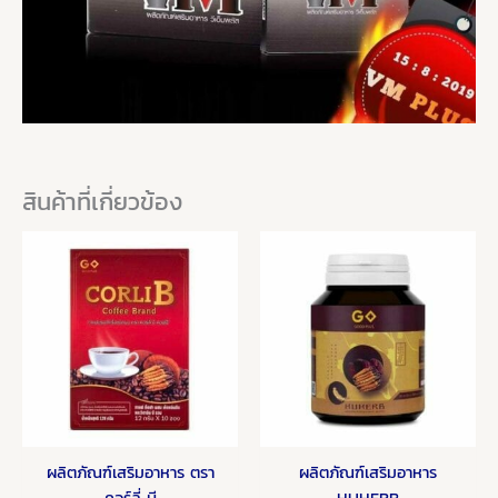
สินค้าที่เกี่ยวข้อง
Price
Price
This
This
range:
range:
product
product
990.00 ฿
990.00
has
has
through
throug
1,500.00 ฿
1,500.0
multiple
multiple
variants.
variants.
The
The
options
options
may
may
be
be
ผลิตภัณฑ์เสริมอาหาร ตรา
ผลิตภัณฑ์เสริมอาหาร
chosen
chosen
คอร์ลี่ บี
HUHERB
on
on