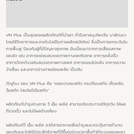
ข้อมูลเพิ่มเติม
บทวิจารณ์ (0)
VM Plus เป็นสุดยอดผลิตภัณฑ์ที่นำเอา ตำรับยาสมุนไพรจีน มาพัฒนา
โดยใช้วิทยาการและเทคโนโลยีในการผลิตสมัยใหม่ ซึ่งเป็นการยกระดับใน
การฟื้นฟู ป้องกันผู้ที่มีปัญหาสุขภาพ อันเนื่องมาจากการเสื่อมสภาพ
ของไต เช่น อาการหย่อนสมรรถภาพทางเพศในชาย อาการหลั่งเร็ว
อาการวิตกกังวลในสมรรถภาพทางเพศ อาการนอนไม่หลับ อาการความ
จำเสื่อม และอาการร่างกายอ่อนเพลีย เป็นต้น
ตัวชูโรง ของ VM Plus คือ “หอยนางรมสกัด กระเทียมสกัด เห็ดหลิน
จือสกัด โสมไซบีเรียสกัด”
ผลิตภัณฑ์บำรุงร่างกาย วี เอ็ม พลัส สามารถรับประทานได้ทุกวัน ให้ผล
ที่รวดเร็ว และไม่มีผลข้างเคียง
ผลิตภัณฑ์วี เอ็ม พลัส จะให้สารอาหารเพื่อบำรุงและกระตุ้นการทำงาน
ของตับและไตให้มีประสิทธิภาพที่ดีขึ้นในช่วงเวลาสั้นทำให้ระบบของเหลว