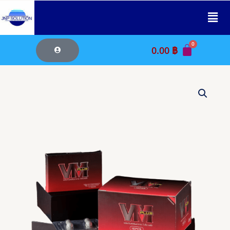
Skip
to
content
0.00
฿